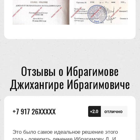
смогла довериться доктору и чувствовать
себя спокойно. На всём этапе лечения
Джахангир Ибрагимович подробно
рассказывал и показывал на снимках, что
происходит. Для меня это было очень важно
☺️ Большое спасибо! Приятно и главное - не
страшно доверять свое здоровье таким
профессионалам.🤝 Рекомендую!
+7 987 28XXXXX
Сходила в несколько клиник. Передние зубы
были в отвратительном состоянии. Все
предлагали удаление и имплантацию.
Джахангир Ибрагимович взялся за эту работу.
Он смог восстановить все корни и установить
на них коронки​. Внимательный, сдержанный,
терпеливый доктор. Я в восторге! Всем
советую.