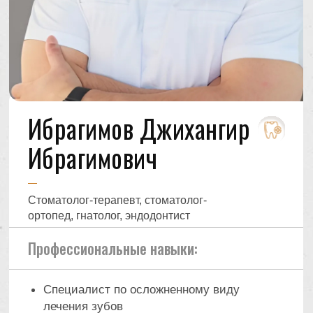
Ибрагимов Джихангир
Ибрагимович
Стоматолог-терапевт, стоматолог-
ортопед, гнатолог, эндодонтист
Профессиональные навыки:
Специалист по осложненному виду
лечения зубов
Специалист по лечению с использованием
дентального микроскопа
Проводит профгигиену полости рта с
использованием швейцарского аппарата GBT
Специалист по функциональной
реставрации зубов композитными
материалами
Специалист по лечению дисфункции ВНЧС,
сплинт-терапии, ТЭНС терапии и миографии