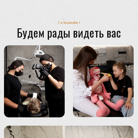
ООО «Твой стом»
Лицензия ЛО-16-01-008693
Правовая информация
Карта сайта
Вакансии
МЕНЮ
УСЛУГИ
Услуги
Имплантация
Врачи
Протезирование
Кейсы
Исправление прикуса
Акции
Пародонтология
Отзывы
Лечение зубов
Контакты
Детская стоматология