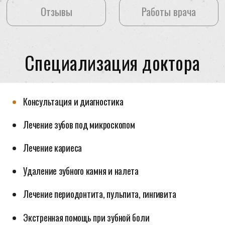
(поливошпатные, из дисиликата лития, emax, виниры
на рефракторе)
Миография (запись работоспособности мышц)
Избавление от диастемы (щель между зубами)
Образование
2019г.
«Успешная эндодонтия»
Повышение квалификации
2020г.
Казанский государственный медицинский
университет (Стоматология)