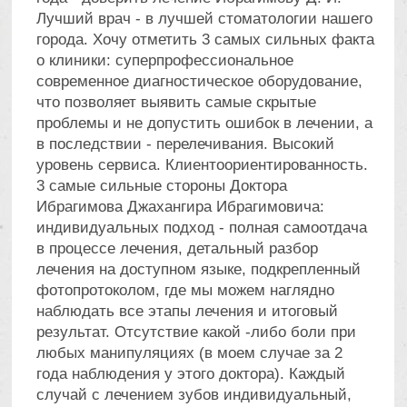
+7 967 46XXXXX
Если бы у меня в детстве был такой доктор
как др. Ибрагимов Д.И., то я бы не обходила
стоматологические клиники 10-й дорогой),
побольше бы таких докторов. Приятный врач,
доступно объясняет, грамотная речь, харизма.
Удалил безболезненно нерв под коронкой и
запломбировал. 👏👌 Выражаю огромную
благодарность за профессионализм и доброе
отношение врачу и его ассистенту. 👏 От
посещения стоматологии​, начиная с
регистратуры и заканчивая кабинетом врача,
остались очень(!) положительные
впечатления. Спасибо Вам др. Ибрагимов
Д.И. С наступающим вас всех. ☃️🌲