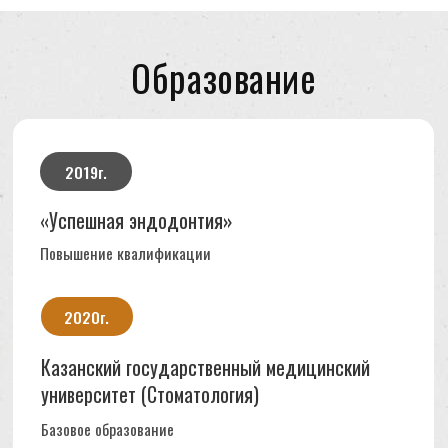
«Эрганомика в работе врача стоматолога»
2022г.
Дипломы и сертификаты врача:
Отзывы о Ибрагимове