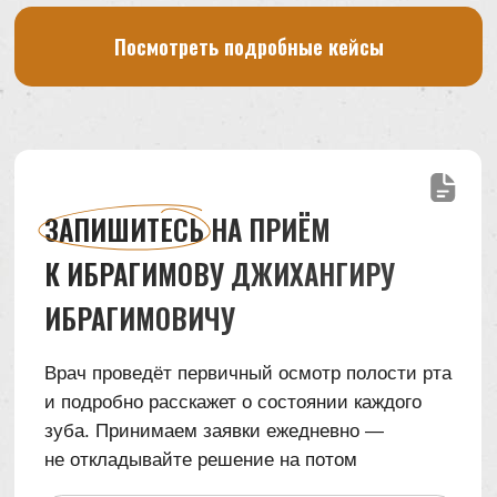
Адрес клиники:
Казань, ул. Восстания, 37
Пишите в мессенджеры
Телеграм
MAX
ВКонтакте
stomatologika@bk.ru