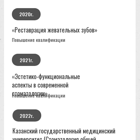
Джихангире Ибрагимовиче
+7 917 26XXXXX
Это было самое идеальное решение этого
года - доверить лечение Ибрагимову Д. И.
Лучший врач - в лучшей стоматологии​ нашего
города. Хочу отметить 3 самых сильных факта
о клиники: суперпрофессиональное
современное диагностическое оборудование,
что позволяет выявить самые скрытые
проблемы и не допустить ошибок в лечении, а
в последствии - перелечивания. Высокий
уровень сервиса. Клиентоориентированность.
3 самые сильные стороны Доктора
Ибрагимова Джахангира Ибрагимовича:
индивидуальных подход - полная самоотдача
в процессе лечения, детальный разбор
лечения на доступном языке, подкрепленный
фотопротоколом, где мы можем наглядно
наблюдать все этапы лечения и итоговый
результат. Отсутствие какой -либо боли при