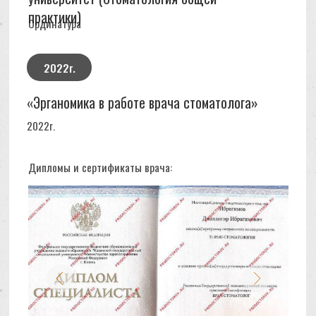
любых манипуляциях (в моем случае за 2
года наблюдения у этого доктора). Каждый
случай с лечением зубов​ индивидуальный,
поэтому не буду описывать подробно
свой...
Далее
+7 927 45XXXXX
Я нашла своего стоматолога. 🙏🏼 Пришла по
рекомендации и я ооочень довольна.🔥 Я в
надежных руках.💪🏼 Спасибо Джахангир
Ибрагимович.🙏🏼 Вы настоящий
профессионал и фанат своего дела. Я в
первую очередь купила не лечение зубов​, а
доверительные отношения.🤝Сделали снимок
и начали лечить скрытые кариесы​, и
обновили старые пломбы! Проделана
огромная работа по лечению моих зубов,
впервые вижу чтобы так идеально, по
анатомии зуба ставят пломбу.☝🏼 Я полностью