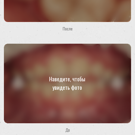
Или позвоните нам по телефону:
+7
/
967
/
872 25 30
После
Будем рады видеть вас
До