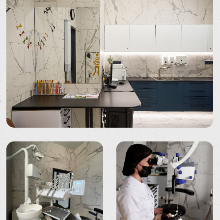
Виниры
СВЯЗЬ
Записаться на приём
Записаться на консультация
Задать вопрос
Заказать обратный звонок
Написать руководству
ЗАПИСАТЬСЯ НА ПРИЁМ
+7
Я соглашаюсь с
политикой конфиденциальности
Записаться