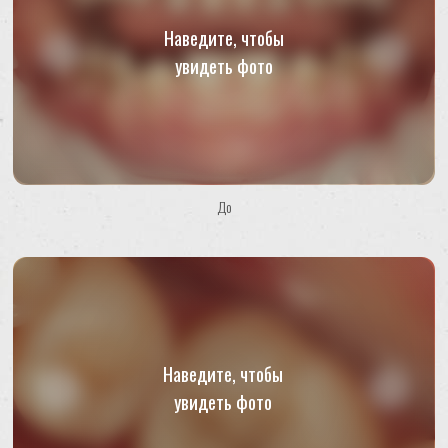
ЗАПИШИТЕСЬ НА ПРИЁМ
К ИБРАГИМОВУ ДЖИХАНГИРУ
ИБРАГИМОВИЧУ
Врач проведёт первичный осмотр полости рта
и подробно расскажет о состоянии каждого
зуба. Принимаем заявки ежедневно —
не откладывайте решение на потом
До
+7
Записаться
Нажимая кнопку, вы даете согласие на обработку
персональных данных и соглашаетесь с
политикой
конфиденциальности