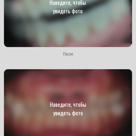
Посмотреть подробные кейсы
После
ЗАПИШИТЕСЬ НА ПРИЁМ
К ТАЛЫБОВУ НИКОЛАЮ
МАХАММАДАЛИЕВИЧУ
Врач проведёт первичный осмотр полости рта
и подробно расскажет о состоянии каждого
зуба. Принимаем заявки ежедневно —
не откладывайте решение на потом