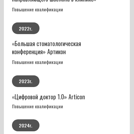
Обращался к доктору Талыбову Н. М. три
раза. Первый прием был связан с тем, что
нужно было удалить зуб мудрости. Все
прошло более, чем отлично. Два
последующих раза обращался с запросом
поставить коронки​ на два зуба. Доктор
работал очень аккуратно и чутко, следил за
моим состоянием, интересуясь моим
самочувствием во время работы. Отдельно
хотелось бы выделить рекомендации и
консультирование доктора до и после приема.
Объяснял и разъяснял все очень понятно и
доходчиво. С удовольствием рекомендовал
Талыбова Н. М. своим друзьям и знакомым,
когда у них были проблемы с зубами. Многие
из них в итоге пошли на прием и тоже
остались довольны.
+7 960 57XXXXX
4 марта 2023г.
Обратился по вопросу протезирования,