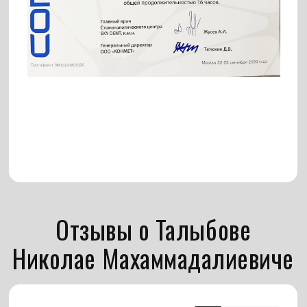
10 января 2023г.
Врач был молодой, но чувствуется - опытный.
Сразу посчитал план лечения, сказал о
возможности встречи с ортопедом по
окончании приёма. За один прием успела с
двумя специалистами пообщаться, составить
план лечения и вылечить зуб. Приятно, что на
пациента закладывают 2 часа.
Примеры работ доктора
Наведите, чтобы
увидеть фото