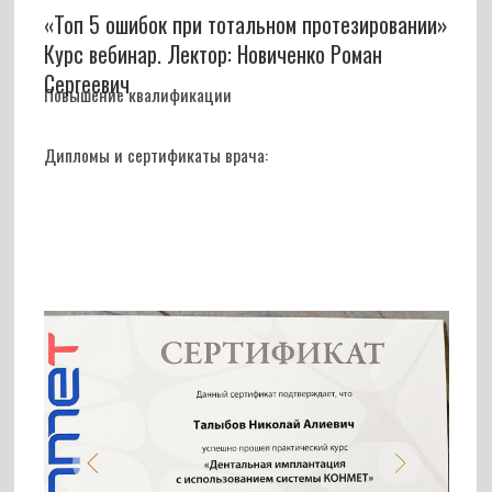
выполнено быстро и качественно.
Рекомендована знакомыми эта клиника за
высокий профессионализм работающих в ней
врачей. Всем советую.
+7 915 61XXXXX
8 июля 2021г.
Обратилась в клинику, безуспешно посетив
другие. Было много вопросов, врач Талыбов
Н.А. грамотно решил мои проблемы. Очень
довольна! Замечательный специалист,
внимательный, тактичный.
+7 919 69XXXXX