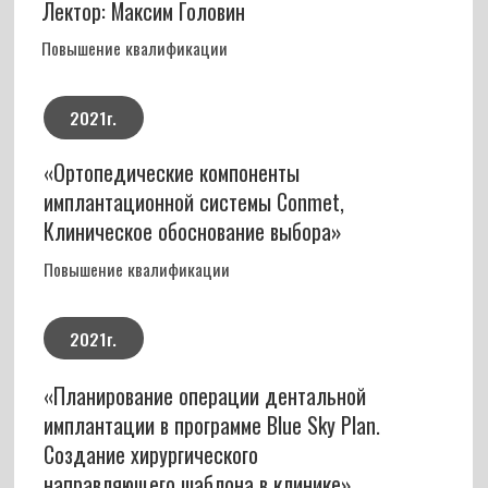
Отзывы о Талыбове
Николае Махаммадалиевиче
+7 910 56XXXXX
11 декабря 2023г.